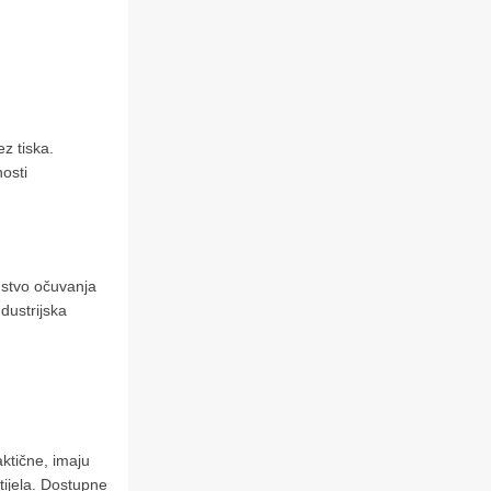
z tiska.
nosti
dstvo očuvanja
dustrijska
aktične, imaju
tijela. Dostupne