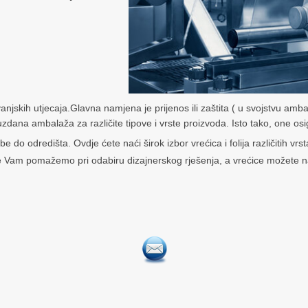
njskih utjecaja.Glavna namjena je prijenos ili zaštita ( u svojstvu ambala
zdana ambalaža za različite tipove i vrste proizvoda. Isto tako, one os
do odredišta. Ovdje ćete naći širok izbor vrećica i folija različitih vrs
 te Vam pomažemo pri odabiru dizajnerskog rješenja, a vrećice možete n