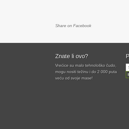
Share on Facebook
Znate li ovo?
P
Vrećice su malo tehnološko čudo,
mogu nositi težinu i do 2 000 puta
veću od svoje mase!