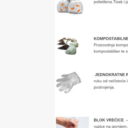
polietilena.Tisak i 
KOMPOSTABILNE 
Proizvodnja kompost
kompostabilan te se
JEDNOKRATNE 
ruku od nečistoće 
postrojenja.
BLOK VREĆICE
–
rupice na gornjem, 