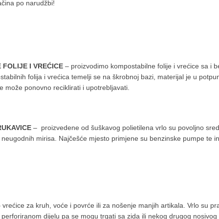
jačina po narudžbi!
FOLIJE I VREĆICE
– proizvodimo kompostabilne folije i vrećice sa i be
abilnih folija i vrećica temelji se na škrobnoj bazi, materijal je u potpu
 može ponovno reciklirati i upotrebljavati.
RUKAVICE
– proizvedene od šuškavog polietilena vrlo su povoljno sre
i neugodnih mirisa. Najčešće mjesto primjene su benzinske pumpe te in
 vrećice za kruh, voće i povrće ili za nošenje manjih artikala. Vrlo su pr
perforiranom dijelu pa se mogu trgati sa zida ili nekog drugog nosivog 