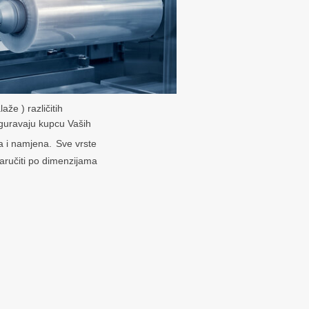
že ) različitih
iguravaju kupcu Vaših
ta i namjena.
Sve vrste
aručiti po dimenzijama