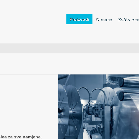
Proizvodi
O nama
Zašto vre
ećica za sve namjene.