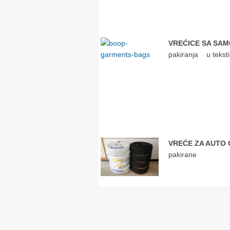
VREĆICE SA SA
pakiranja u tekstiln
VREĆE ZA AUTO
pakirane