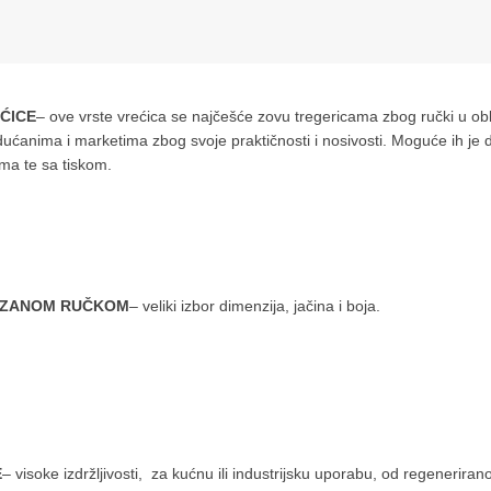
ĆICE
– ove vrste vrećica se najčešće zovu tregericama zbog ručki u obl
ućanima i marketima zbog svoje praktičnosti i nosivosti. Moguće ih je d
ma te sa tiskom.
REZANOM RUČKOM
– veliki izbor dimenzija, jačina i boja.
E
– visoke izdržljivosti, za kućnu ili industrijsku uporabu, od regeneriran