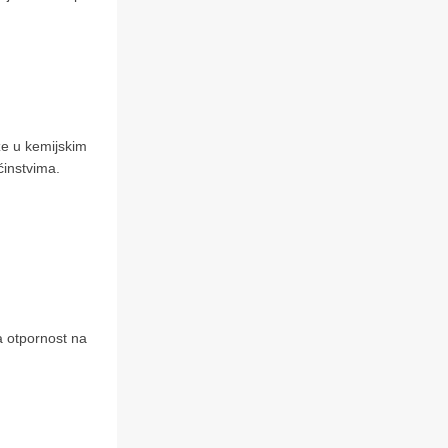
ze u kemijskim
ćinstvima.
a otpornost na