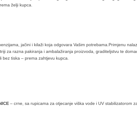
prema želji kupca.
menzijama, jačini i kilaži koja odgovara Vašim potrebama.Primjenu nala
triji za razna pakiranja i ambalažiranja proizvoda, graditeljstvu te doma
li bez tiska – prema zahtjevu kupca.
NICE
– crne, sa rupicama za otjecanje viška vode i UV stabilizatorom z