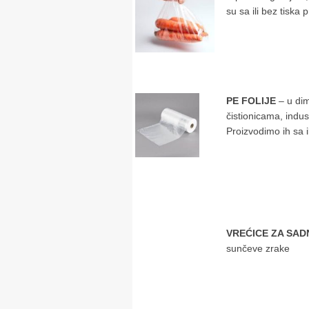
su sa ili bez tiska 
PE FOLIJE
– u di
čistionicama, indus
Proizvodimo ih sa i
VREĆICE ZA SAD
sunčeve zrake