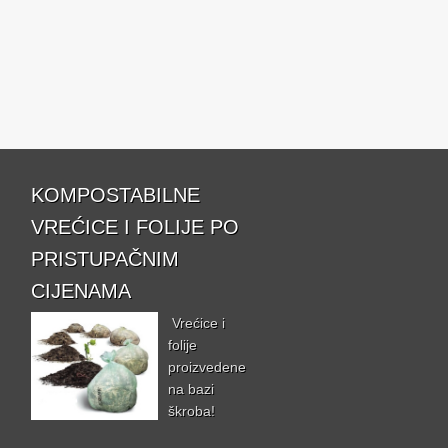
KOMPOSTABILNE
VREĆICE I FOLIJE PO
PRISTUPAČNIM
CIJENAMA
Vrećice i
folije
proizvedene
na bazi
škroba!